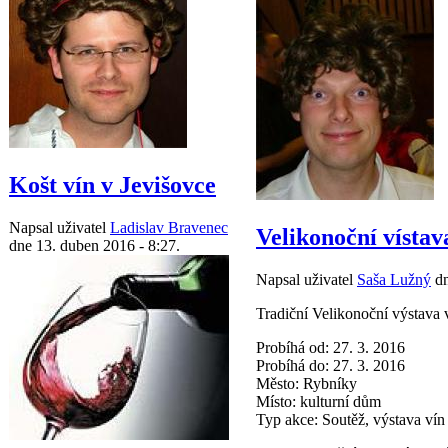
Košt vín v Jevišovce
Napsal uživatel
Ladislav Bravenec
Velikonoční vístav
dne 13. duben 2016 - 8:27.
Napsal uživatel
Saša Lužný
dn
Tradiční Velikonoční výstava
Probíhá od: 27. 3. 2016
Probíhá do: 27. 3. 2016
Město: Rybníky
Místo: kulturní dům
Typ akce: Soutěž, výstava vín