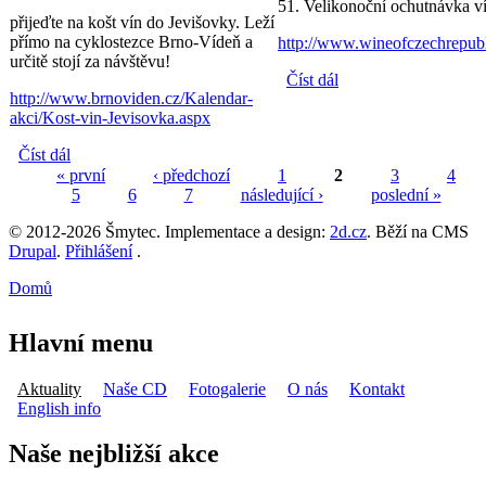
51. Velikonoční ochutnávka ví
přijeďte na košt vín do Jevišovky. Leží
přímo na cyklostezce Brno-Vídeň a
http://www.wineofczechrepubli
určitě stojí za návštěvu!
Číst dál
Velikonoční vístava
http://www.brnoviden.cz/Kalendar-
vín v Rybníkách
akci/Kost-vin-Jevisovka.aspx
Číst dál
Košt vín v Jevišovce
« první
‹ předchozí
1
2
3
4
5
6
7
následující ›
poslední »
Stránky
© 2012-2026 Šmytec. Implementace a design:
2d.cz
. Běží na CMS
Drupal
.
Přihlášení
.
Domů
Jste zde
Hlavní menu
Aktuality
Naše CD
Fotogalerie
O nás
Kontakt
English info
Naše nejbližší akce