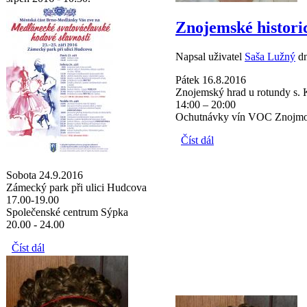
Znojemské histori
Napsal uživatel
Saša Lužný
dn
Pátek 16.8.2016
Znojemský hrad u rotundy s.
14:00 – 20:00
Ochutnávky vín VOC Znojmo 
Číst dál
Znojemské historické
vinobraní 16.8.2016
Sobota 24.9.2016
Zámecký park při ulici Hudcova
17.00-19.00
Společenské centrum Sýpka
20.00 - 24.00
Číst dál
Medlánecké svatováclavské hodové slavnosti