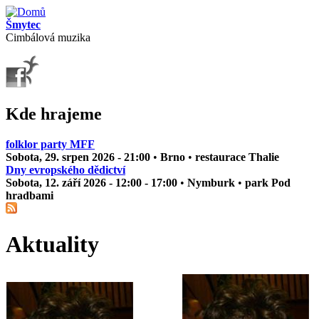
Přejít k hlavnímu obsahu
Šmytec
Cimbálová muzika
Kde hrajeme
folklor party MFF
Sobota, 29. srpen 2026 - 21:00
•
Brno
•
restaurace Thalie
Dny evropského dědictví
Sobota, 12. září 2026 -
12:00
-
17:00
•
Nymburk
•
park Pod
hradbami
Aktuality