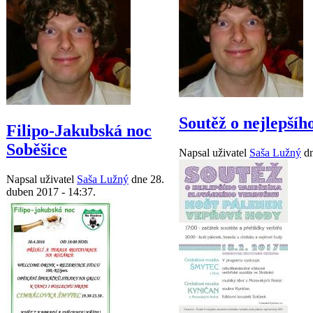
Soutěž o nejlepší
Filipo-Jakubská noc
Soběšice
Napsal uživatel
Saša Lužný
dn
Napsal uživatel
Saša Lužný
dne 28.
duben 2017 - 14:37.