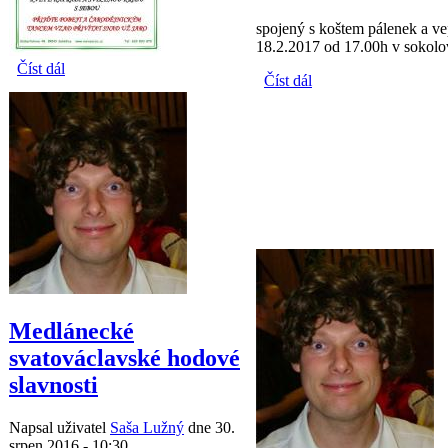
spojený s koštem pálenek a v
18.2.2017 od 17.00h v sokol
Číst dál
Filipo-Jakubská noc Soběšice
Číst dál
Soutěž o nejlepšího
tanečníka slováckého
verbuňku
Medlánecké
svatováclavské hodové
slavnosti
Napsal uživatel
Saša Lužný
dne 30.
srpen 2016 - 10:30.