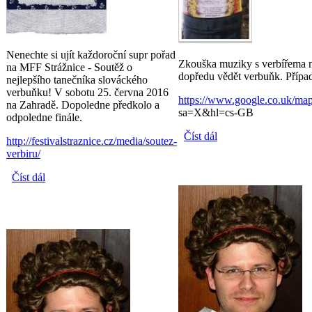
Nenechte si ujít každoroční supr pořad
Zkouška muziky s verbířema na
na MFF Strážnice - Soutěž o
dopředu vědět verbuňk. Případ
nejlepšího tanečníka slováckého
verbuňku! V sobotu 25. června 2016
https://www.google.co.u
na Zahradě. Dopoledne předkolo a
sa=X&hl=cs-GB
odpoledne finále.
Číst dál
Zkouška na verbíře
http://festivalstraznice.cz/media/soutez-
do Strážnice
verbiru/
Číst dál
Verbířská soutěž ve Strážnici