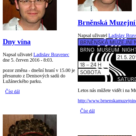
Brněnská Muzejní
Napsal uživatel
Ladislav Brav
Dny vína
Napsal uživatel
Ladislav Bravenec
dne 5. červen 2016 - 8:03.
pozor změna - dnešní hraní v 15.00 je
přesunuto z Denisových sadů do
Lužáneckého parku.
Letos nás můžete vidět i na Mu
Číst dál
Dny vína
http://www.brnenskamuzejnin
Číst dál
Brněnská Muzejní
noc 2016