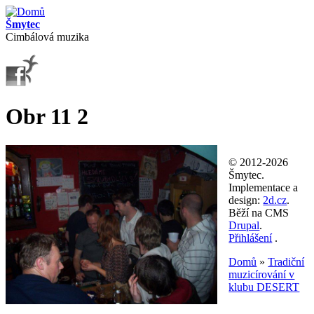
Přejít k hlavnímu obsahu
Šmytec
Cimbálová muzika
Obr 11 2
© 2012-2026
Šmytec.
Implementace a
design:
2d.cz
.
Běží na CMS
Drupal
.
Přihlášení
.
Domů
»
Tradiční
muzicírování v
Jste zde
klubu DESERT