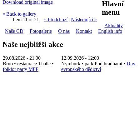
Download original image
Hlavní
menu
« Back to gallery
Item 11 of 21
« Předchozí
|
Následující »
Aktuality
Naše CD
Fotogalerie
O nás
Kontakt
English info
Naše nejbližší akce
29.08.2026 - 21:00
12.09.2026 - 12:00
Brno
•
restaurace Thalie
•
Nymburk
•
park Pod hradbami
•
Dny
folklor party MFF
evropského dědictví