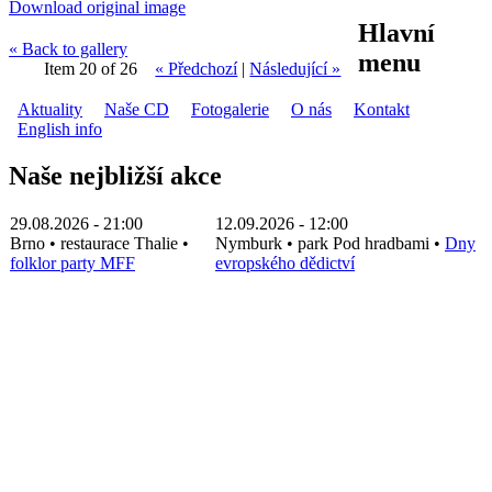
Download original image
Hlavní
« Back to gallery
menu
Item 20 of 26
« Předchozí
|
Následující »
Aktuality
Naše CD
Fotogalerie
O nás
Kontakt
English info
Naše nejbližší akce
29.08.2026 - 21:00
12.09.2026 - 12:00
Brno
•
restaurace Thalie
•
Nymburk
•
park Pod hradbami
•
Dny
folklor party MFF
evropského dědictví