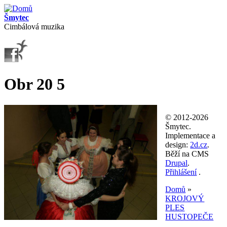
Přejít k hlavnímu obsahu
Šmytec
Cimbálová muzika
Obr 20 5
© 2012-2026
Šmytec.
Implementace a
design:
2d.cz
.
Běží na CMS
Drupal
.
Přihlášení
.
Domů
»
KROJOVÝ
Jste zde
PLES
HUSTOPEČE