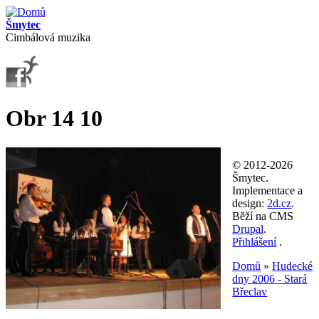
Přejít k hlavnímu obsahu
Šmytec
Cimbálová muzika
Obr 14 10
© 2012-2026
Šmytec.
Implementace a
design:
2d.cz
.
Běží na CMS
Drupal
.
Přihlášení
.
Domů
»
Hudecké
dny 2006 - Stará
Jste zde
Břeclav