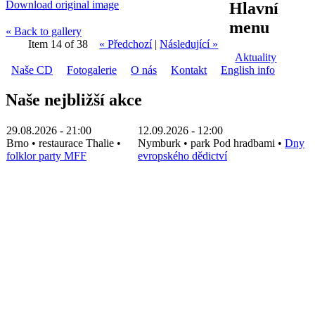
Download original image
Hlavní
menu
« Back to gallery
Item 14 of 38
« Předchozí
|
Následující »
Aktuality
Naše CD
Fotogalerie
O nás
Kontakt
English info
Naše nejbližší akce
29.08.2026 - 21:00
12.09.2026 - 12:00
Brno
•
restaurace Thalie
•
Nymburk
•
park Pod hradbami
•
Dny
folklor party MFF
evropského dědictví