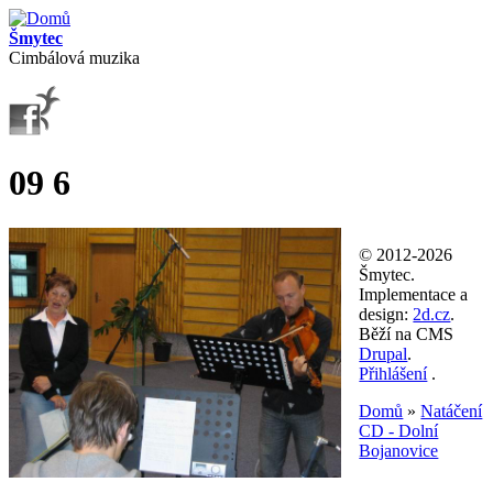
Přejít k hlavnímu obsahu
Šmytec
Cimbálová muzika
09 6
© 2012-2026
Šmytec.
Implementace a
design:
2d.cz
.
Běží na CMS
Drupal
.
Přihlášení
.
Domů
»
Natáčení
CD - Dolní
Jste zde
Bojanovice