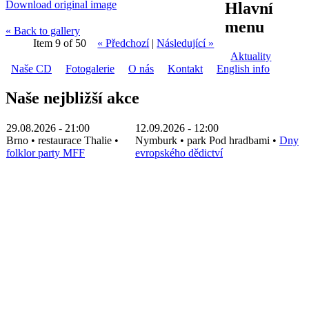
Download original image
Hlavní
menu
« Back to gallery
Item 9 of 50
« Předchozí
|
Následující »
Aktuality
Naše CD
Fotogalerie
O nás
Kontakt
English info
Naše nejbližší akce
29.08.2026 - 21:00
12.09.2026 - 12:00
Brno
•
restaurace Thalie
•
Nymburk
•
park Pod hradbami
•
Dny
folklor party MFF
evropského dědictví