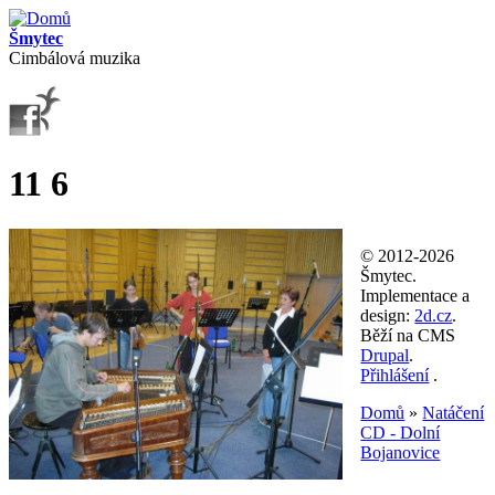
Přejít k hlavnímu obsahu
Šmytec
Cimbálová muzika
11 6
© 2012-2026
Šmytec.
Implementace a
design:
2d.cz
.
Běží na CMS
Drupal
.
Přihlášení
.
Domů
»
Natáčení
CD - Dolní
Jste zde
Bojanovice