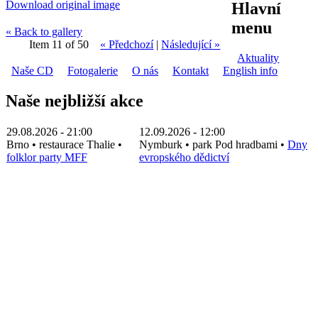
Download original image
Hlavní
menu
« Back to gallery
Item 11 of 50
« Předchozí
|
Následující »
Aktuality
Naše CD
Fotogalerie
O nás
Kontakt
English info
Naše nejbližší akce
29.08.2026 - 21:00
12.09.2026 - 12:00
Brno
•
restaurace Thalie
•
Nymburk
•
park Pod hradbami
•
Dny
folklor party MFF
evropského dědictví