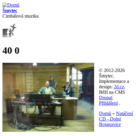
Přejít k hlavnímu obsahu
Šmytec
Cimbálová muzika
40 0
© 2012-2026
Šmytec.
Implementace a
design:
2d.cz
.
Běží na CMS
Drupal
.
Přihlášení
.
Domů
»
Natáčení
CD - Dolní
Jste zde
Bojanovice