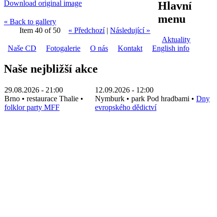
Download original image
Hlavní
menu
« Back to gallery
Item 40 of 50
« Předchozí
|
Následující »
Aktuality
Naše CD
Fotogalerie
O nás
Kontakt
English info
Naše nejbližší akce
29.08.2026 - 21:00
12.09.2026 - 12:00
Brno
•
restaurace Thalie
•
Nymburk
•
park Pod hradbami
•
Dny
folklor party MFF
evropského dědictví