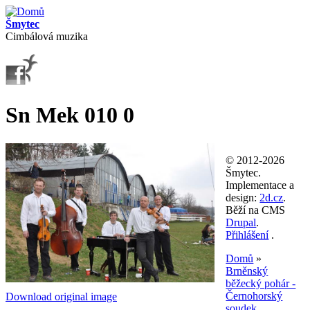
Přejít k hlavnímu obsahu
Šmytec
Cimbálová muzika
Sn Mek 010 0
© 2012-2026
Šmytec.
Implementace a
design:
2d.cz
.
Běží na CMS
Drupal
.
Přihlášení
.
Domů
»
Brněnský
Jste zde
běžecký pohár -
Černohorský
Download original image
soudek