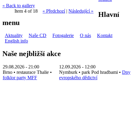
« Back to gallery
Item 4 of 18
« Předchozí
|
Následující »
Hlavní
menu
Aktuality
Naše CD
Fotogalerie
O nás
Kontakt
English info
Naše nejbližší akce
29.08.2026 - 21:00
12.09.2026 - 12:00
Brno
•
restaurace Thalie
•
Nymburk
•
park Pod hradbami
•
Dny
folklor party MFF
evropského dědictví