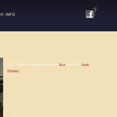
SH INFO
© 2012-2026 Šmytec. Implementace a design:
2d.cz
. Běží na CMS
Drupal
.
Přihlášení
.