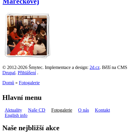
Marečkovej
© 2012-2026 Šmytec. Implementace a design:
2d.cz
. Běží na CMS
Drupal
.
Přihlášení
.
Domů
»
Fotogalerie
Jste zde
Hlavní menu
Aktuality
Naše CD
Fotogalerie
O nás
Kontakt
English info
Naše nejbližší akce