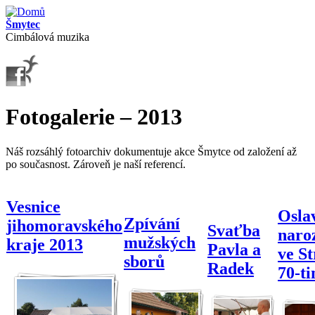
Přejít k hlavnímu obsahu
Šmytec
Cimbálová muzika
Fotogalerie – 2013
Náš rozsáhlý fotoarchiv dokumentuje akce Šmytce od založení až
po současnost. Zároveň je naší referencí.
Vesnice
Osla
Zpívání
jihomoravského
Svaťba
naro
mužských
kraje 2013
Pavla a
ve St
sborů
Radek
70-ti