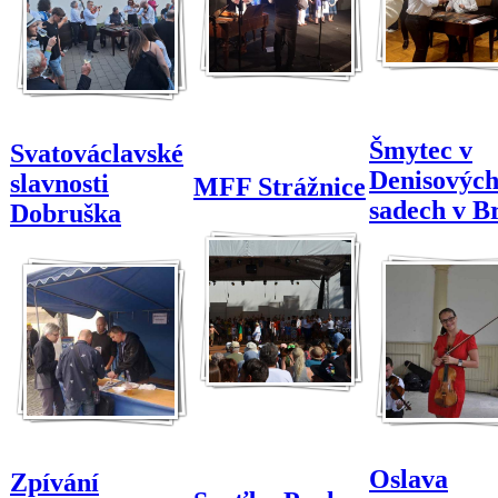
Šmytec v
Svatováclavské
Denisovýc
slavnosti
MFF Strážnice
sadech v B
Dobruška
Oslava
Zpívání