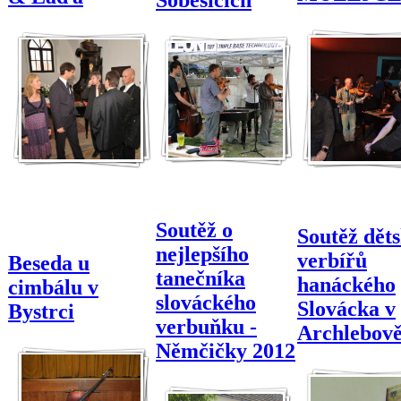
Soutěž o
Soutěž dět
nejlepšího
verbířů
Beseda u
tanečníka
hanáckého
cimbálu v
slováckého
Slovácka v
Bystrci
verbuňku -
Archlebov
Němčičky 2012