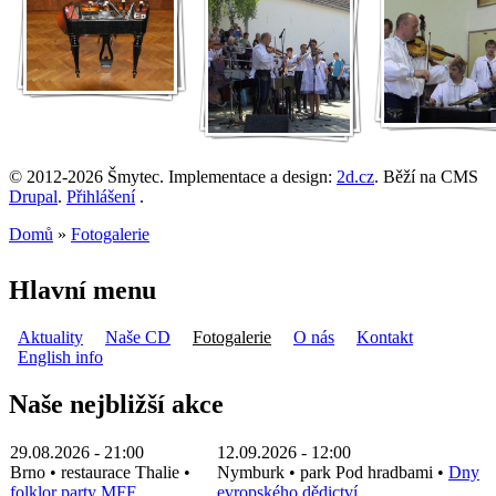
© 2012-2026 Šmytec. Implementace a design:
2d.cz
. Běží na CMS
Drupal
.
Přihlášení
.
Domů
»
Fotogalerie
Jste zde
Hlavní menu
Aktuality
Naše CD
Fotogalerie
O nás
Kontakt
English info
Naše nejbližší akce
29.08.2026 - 21:00
12.09.2026 - 12:00
Brno
•
restaurace Thalie
•
Nymburk
•
park Pod hradbami
•
Dny
folklor party MFF
evropského dědictví