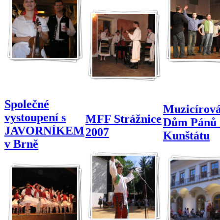
Společné
Muzicírová
vystoupení s
MFF Strážnice
Dům Pánů 
JAVORNÍKEM
2007
Kunštátu
v Brně