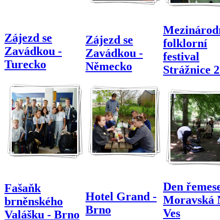
Mezinárod
Zájezd se
Zájezd se
folklorní
Zavádkou -
Zavádkou -
festival
Turecko
Německo
Strážnice 
Den řemese
Fašaňk
Hotel Grand -
Moravská 
brněnského
Brno
Ves
Valášku - Brno