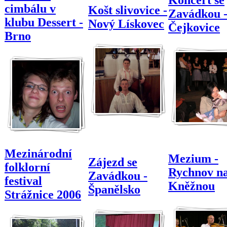
cimbálu v
Košt slivovice -
Zavádkou 
klubu Dessert -
Nový Lískovec
Čejkovice
Brno
Mezinárodní
Mezium -
Zájezd se
folklorní
Rychnov n
Zavádkou -
festival
Kněžnou
Španělsko
Strážnice 2006