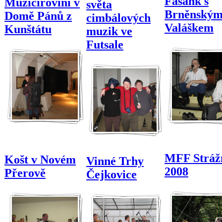
Fašank s
Muzicírovíní v
světa
Brněnský
Domě Pánů z
cimbálových
Valáškem
Kunštátu
muzik ve
Futsale
MFF Stráž
Košt v Novém
Vinné Trhy
2008
Přerově
Čejkovice