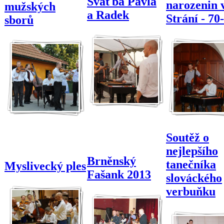
Svaťba Pavla
narozenin 
mužských
a Radek
Strání - 70
sborů
Soutěž o
nejlepšího
Brněnský
tanečníka
Myslivecký ples
Fašank 2013
slováckého
verbuňku