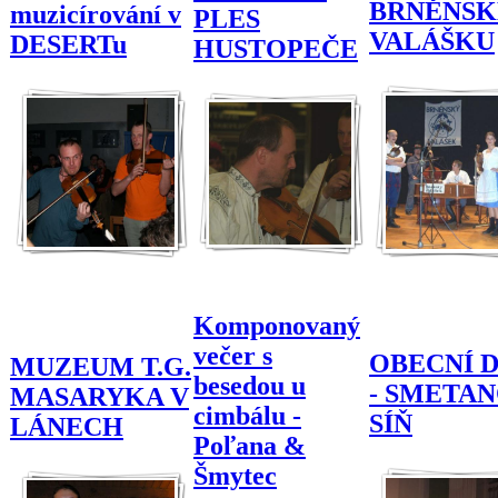
BRNĚNS
muzicírování v
PLES
VALÁŠKU
DESERTu
HUSTOPEČE
Komponovaný
večer s
OBECNÍ 
MUZEUM T.G.
besedou u
- SMETA
MASARYKA V
cimbálu -
SÍŇ
LÁNECH
Poľana &
Šmytec