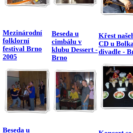
Mezinárodní
Beseda u
Křest naše
folklorní
cimbálu v
CD u Bolka
festival Brno
klubu Dessert -
divadle - B
2005
Brno
Beseda u
Koncert se