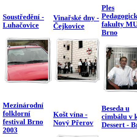
Ples
Pedagogic
Soustředění -
Vinařské dny -
fakulty MU
Luhačovice
Čejkovice
Brno
Mezinárodní
Beseda u
folklorní
Košt vína -
cimbálu v 
festival Brno
Nový Přerov
Dessert - 
2003