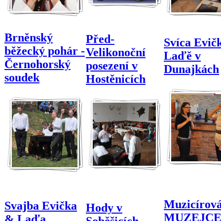
Brněnský
Před-
Svíca Evič
běžecký pohár -
Velikonoční
Laďě v
Černohorský
posezení v
Dunajkách
soudek
Hostěnicích
Muzicírová
Svajba Evička
Hody v
MUZEJC
& Laďa
Soběšicích