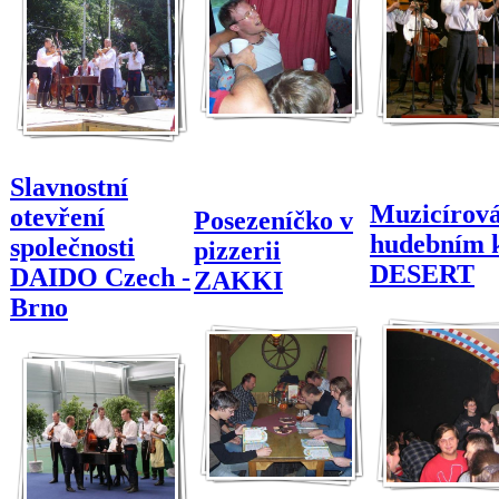
Slavnostní
Muzicírová
otevření
Posezeníčko v
hudebním 
společnosti
pizzerii
DESERT
DAIDO Czech -
ZAKKI
Brno