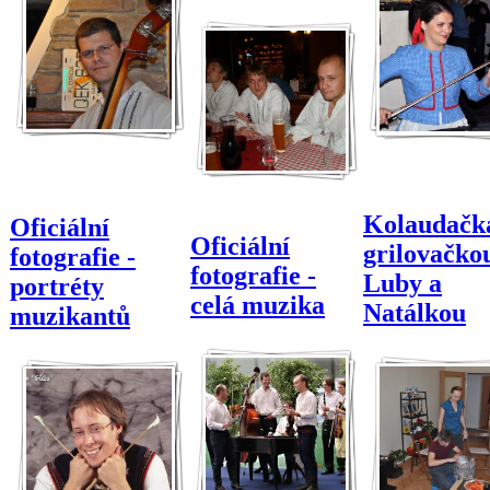
Kolaudačka
Oficiální
Oficiální
grilovačko
fotografie -
fotografie -
Luby a
portréty
celá muzika
Natálkou
muzikantů