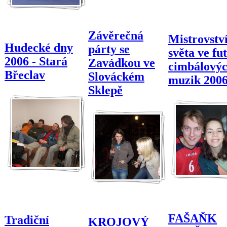
Závěrečná
Mistrovstv
Hudecké dny
párty se
světa ve fu
2006 - Stará
Zavádkou ve
cimbálový
Břeclav
Slováckém
muzik 200
Sklepě
FAŠAŇK
Tradiční
KROJOVÝ