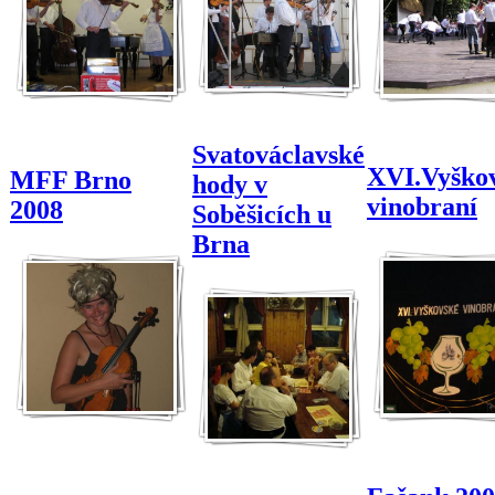
Svatováclavské
XVI.Vyško
MFF Brno
hody v
vinobraní
2008
Soběšicích u
Brna