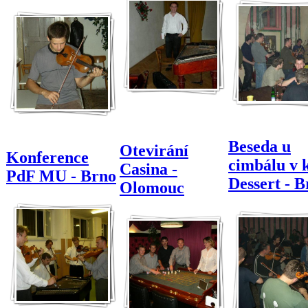
Beseda u
Otevirání
Konference
cimbálu v 
Casina -
PdF MU - Brno
Dessert - 
Olomouc