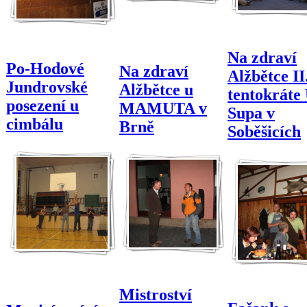
Na zdraví
Po-Hodové
Na zdraví
Alžbětce II
Jundrovské
Alžbětce u
tentokráte
posezení u
MAMUTA v
Supa v
cimbálu
Brně
Soběšicích
Mistroství