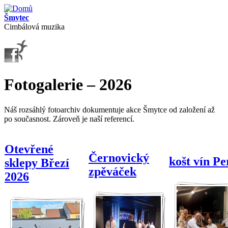
Přejít k hlavnímu obsahu
Šmytec
Cimbálová muzika
Fotogalerie – 2026
Náš rozsáhlý fotoarchiv dokumentuje akce Šmytce od založení až
po současnost. Zároveň je naší referencí.
Otevřené
Černovický
košt vín P
sklepy Březí
zpěváček
2026