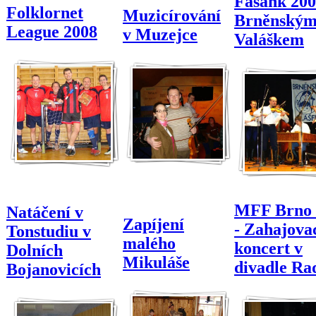
Fašank 200
Folklornet
Muzicírování
Brněnský
League 2008
v Muzejce
Valáškem
MFF Brno 
Natáčení v
Zapíjení
- Zahajova
Tonstudiu v
malého
koncert v
Dolních
Mikuláše
divadle Ra
Bojanovicích