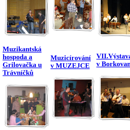
Muzikantská
VII.Výstav
hospoda a
Muzicírování
v Borkova
Grilovačka u
v MUZEJCE
Trávníčků