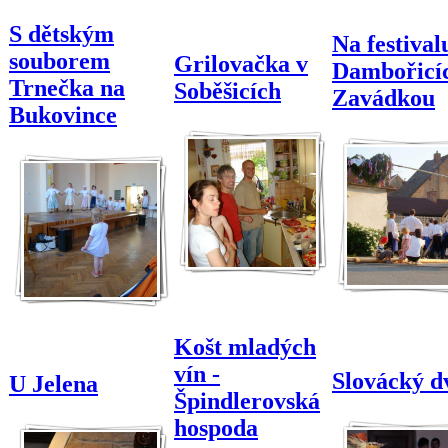
S dětským
Na festival
souborem
Grilovačka v
Dambořicíc
Trnečka na
Soběšicích
Zavádkou
Bukovince
Košt mladých
vín -
Slovácký d
U Jelena
Špindlerovská
hospoda