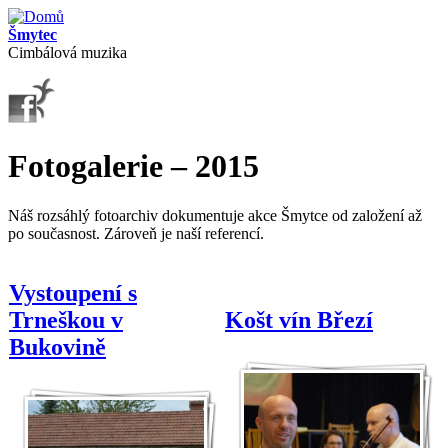
Přejít k hlavnímu obsahu
Šmytec
Cimbálová muzika
Fotogalerie – 2015
Náš rozsáhlý fotoarchiv dokumentuje akce Šmytce od založení až
po současnost. Zároveň je naší referencí.
Vystoupení s
Trneškou v
Košt vín Březí
Bukovině