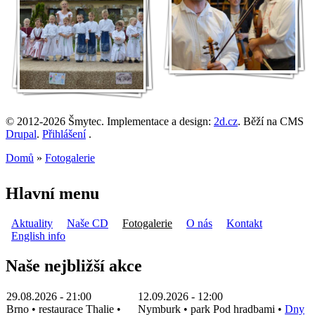
© 2012-2026 Šmytec. Implementace a design:
2d.cz
. Běží na CMS
Drupal
.
Přihlášení
.
Domů
»
Fotogalerie
Jste zde
Hlavní menu
Aktuality
Naše CD
Fotogalerie
O nás
Kontakt
English info
Naše nejbližší akce
29.08.2026 - 21:00
12.09.2026 - 12:00
Brno
•
restaurace Thalie
•
Nymburk
•
park Pod hradbami
•
Dny